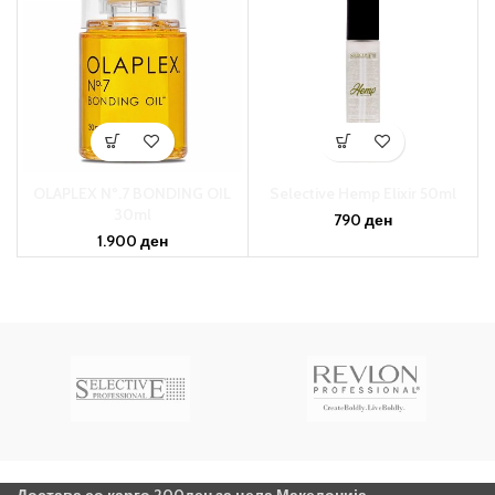
OLAPLEX Nº.7 BONDING OIL
Selective Hemp Elixir 50ml
30ml
790
ден
1.900
ден