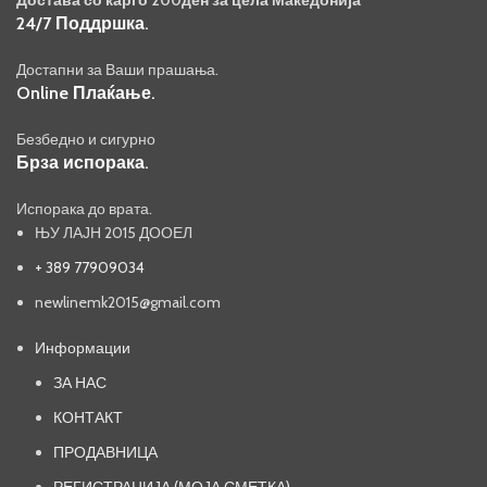
Достава со карго 200ден за цела Македонија
24/7 Поддршка.
Достапни за Ваши прашања.
Online Плаќање.
Безбедно и сигурно
Брза испорака.
Испорака до врата.
ЊУ ЛАЈН 2015 ДООЕЛ
+ 389 77909034
newlinemk2015@gmail.com
Информации
ЗА НАС
КОНТАКТ
ПРОДАВНИЦА