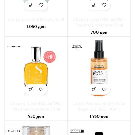
Alfaparf Cristalli Di Seta 45ml
Alfaparf Crystal Liquid With
Thermal Protection 30ml
1.050
ден
700
ден
Alfaparf Crystal Liquid With
Loreal Professional Absolut
Thermal Protection 50ml
Repair 10in1 Oil 90ml
950
ден
1.950
ден