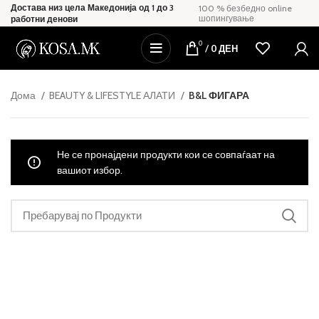
Достава низ цела Македонија од 1 до 3
100 % безбедно online
шопингување
работни денови
0
/
0
ДЕН
Дома
BEAUTY & LIFESTYLE АЛАТИ
B&L ФИГАРА
Не се пронајдени продукти кои се совпаѓаат на
вашиот избор.