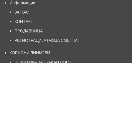
Информации
ЗА НАС
КОНТАКТ
ПРОДАВНИЦА
РЕГИСТРАЦИЈА (МОЈА СМЕТКА)
КОРИСНИ ЛИНКОВИ
ПОЛИТИКА ЗА ПРИВАТНОСТ
НАЧИН НА ИСПОРАКА
ОПШТИ УСЛОВИ И ПРАВИЛА
ПОЛИТИКА ЗА РЕФУНДИРАЊЕ
https://www.facebook.com/kosamk.oficial