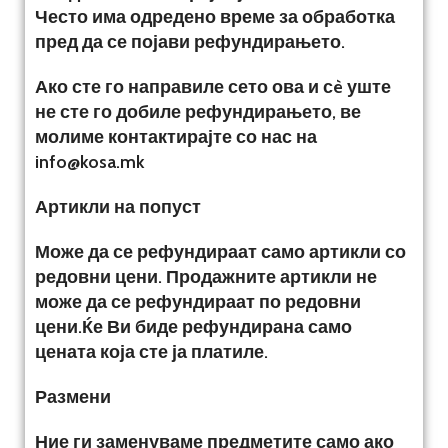
Често има одредено време за обработка
пред да се појави рефундирањето.
Ако сте го направиле сето ова и сè уште
не сте го добиле рефундирањето, ве
молиме контактирајте со нас на
info@kosa.mk
Артикли на попуст
Може да се рефундираат само артикли со
редовни цени. Продажните артикли не
може да се рефундираат по редовни
цени.Ќе Ви биде рефундирана само
цената која сте ја платиле.
Размени
Ние ги заменуваме предметите само ако