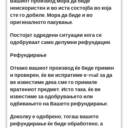
Вашиот производ мора да биде
неискористен и во иста состојба во која
сте го добиле. Мора да биде и во
оригиналното пакување.
Постојат одредени ситуации кога се
одобруваат само делумни рефундации.
Рефундирање
Откако вашиот производ ќе биде примен
и проверен, ќе ви испратиме е-mail за да
ве известиме дека сме го примиле
вратениот предмет. Исто така, ќе ве
известиме за одобрувањето или
одбивањето на Вашето рефундирање.
Доколку е одобрено, тогаш вашето
рефундирање ќе биде обработено, а