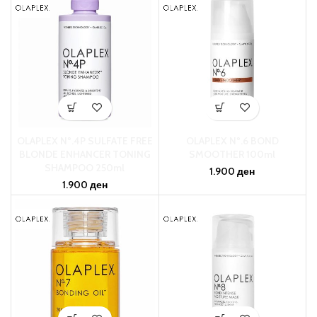
OLAPLEX Nº.4P SULFATE FREE
OLAPLEX Nº.6 BOND
BLONDE ENHANCER TONING
SMOOTHER 100ml
SHAMPOO 250ml
1.900
ден
1.900
ден