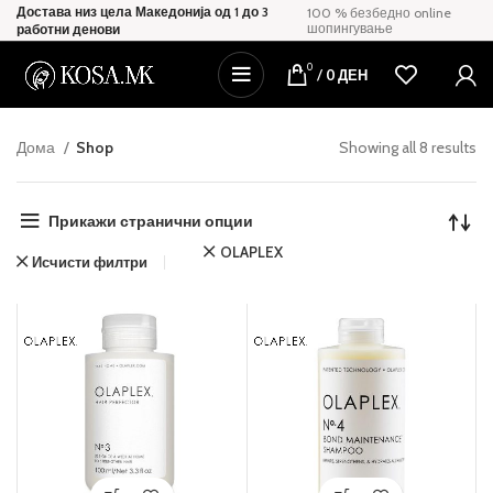
Достава низ цела Македонија од 1 до 3
100 % безбедно online
шопингување
работни денови
0
/
0
ДЕН
Дома
Shop
Showing all 8 results
Прикажи странични опции
OLAPLEX
Исчисти филтри