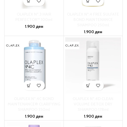
OLAPLEX Nº.3 HAIR
OLAPLEX Nº.4 FREE SULFATE
PERFECTOR™ 100ml
BOND MAINTENANCE
SHAMPOO 250ml
1.900
ден
1.900
ден
OLAPLEX Nº.4C BOND
OLAPLEX Nº.4D CLEAN
MAINTENANCE® CLARIFYING
VOLUME DETOX DRY
SHAMPOO 250ml
SHAMPOO 178ml
1.900
ден
1.900
ден