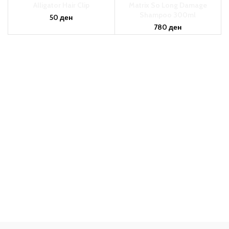
Alligator Hair Clip
Matrix So Long Damage
Shampoo 300ml
50
ден
780
ден