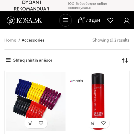
DYQAN I
100 % безбедно online
шопингување
REKOMANDUAR
0
/
0
ДЕН
Home
Accessories
Showing all 2 results
Shfaq shiritin anësor