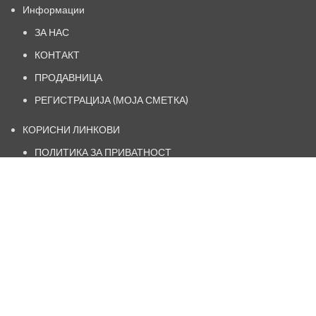
Информации
ЗА НАС
КОНТАКТ
ПРОДАВНИЦА
РЕГИСТРАЦИЈА (МОЈА СМЕТКА)
КОРИСНИ ЛИНКОВИ
ПОЛИТИКА ЗА ПРИВАТНОСТ
НАЧИН НА ИСПОРАКА
ОПШТИ УСЛОВИ И ПРАВИЛА
ПОЛИТИКА ЗА РЕФУНДИРАЊЕ
https://www.facebook.com/kosamk.oficial