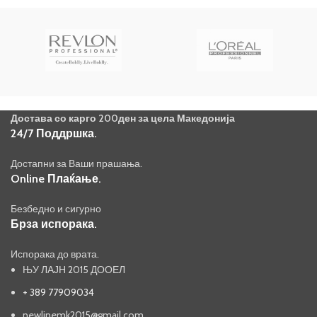
Достава со карго 200ден за цела Македонија
24/7 Поддршка.
Достапни за Ваши прашања.
Online Плаќање.
Безбедно и сигурно
Брза испорака.
Испорака до врата.
ЊУ ЛАЈН 2015 ДООЕЛ
+ 389 77909034
newlinemk2015@gmail.com