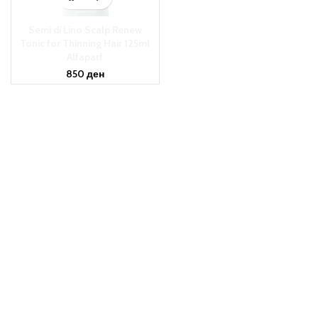
Semi di Lino Scalp Renew
Tonic for Thinning Hair 125ml
Alfaparf
850
ден