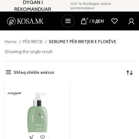
DYQAN I
100 % безбедно online
шопингување
REKOMANDUAR
0
/
0
ДЕН
Home
PËR RRITJE
SERUMET PËR RRITJEN E FLOKËVE
Showing the single result
Shfaq shiritin anësor