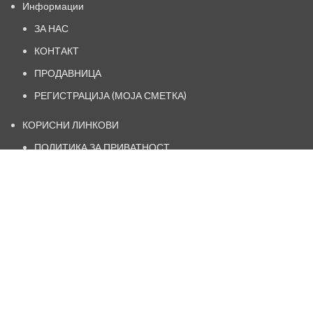
Информации
ЗА НАС
КОНТАКТ
ПРОДАВНИЦА
РЕГИСТРАЦИЈА (МОЈА СМЕТКА)
КОРИСНИ ЛИНКОВИ
ПОЛИТИКА ЗА ПРИВАТНОСТ
НАЧИН НА ИСПОРАКА
ОПШТИ УСЛОВИ И ПРАВИЛА
ПОЛИТИКА ЗА РЕФУНДИРАЊЕ
https://www.facebook.com/kosamk.oficial