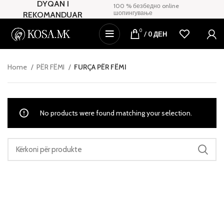
DYQAN I
100 % безбедно online
шопингување
REKOMANDUAR
0
/
0
ДЕН
Home
PËR FËMI
FURÇA PËR FËMI
No products were found matching your selection.