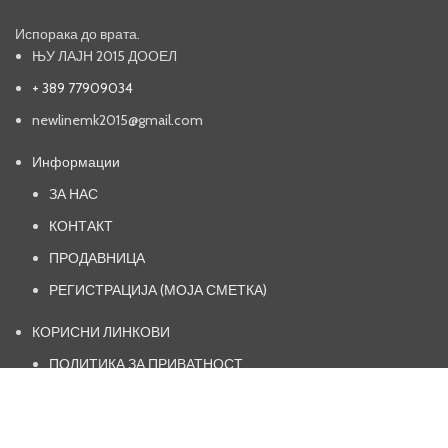
Испорака до врата.
ЊУ ЛАЈН 2015 ДООЕЛ
+ 389 77909034
newlinemk2015@gmail.com
Информации
ЗА НАС
КОНТАКТ
ПРОДАВНИЦА
РЕГИСТРАЦИЈА (МОЈА СМЕТКА)
КОРИСНИ ЛИНКОВИ
ПОЛИТИКА ЗА ПРИВАТНОСТ
НАЧИН НА ИСПОРАКА
ОПШТИ УСЛОВИ И ПРАВИЛА