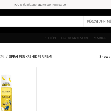
100% безбедно online шопингување
SHTËPI
FAQJA KRYESORE
MARKA
ËMI
SPRAJ PËR KREHJE PËR FËMI
Show