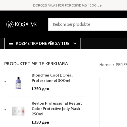
DORGES FALAS PËR POROSINË MBI 1500 den
KOZMETIKA DHE PËRGATITJE
PRODUKTET ME TE KERKUARA
Home
PËR F
Blondifier Cool L'Oréal
Professionnel 300ml
1.250
ден
Revlon Professional Restart
Color Protective Jelly Mask
250ml
1.350
ден