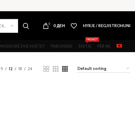
0
0
ДЕН
HYRJE / REGJISTROHUNI
PËRZGJIDHNI NJË KATEGORI
FRESKËT
AKSESORË DHE MJETET
PARUKIERE
SHITJE
PËR NE
9
12
18
24