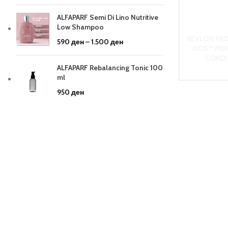
ALFAPARF Semi Di Lino Nutritive
Low Shampoo
REVLON PR
590
ден
–
1.500
ден
KIDS™ MI
CONDI
ALFAPARF Rebalancing Tonic 100
ml
950
ден