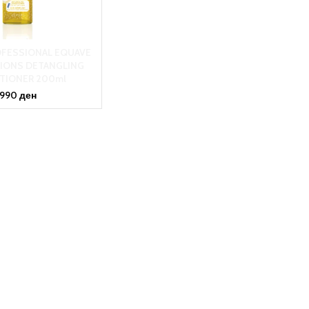
OFESSIONAL EQUAVE
NIONS DETANGLING
TIONER 200ml
990
ден