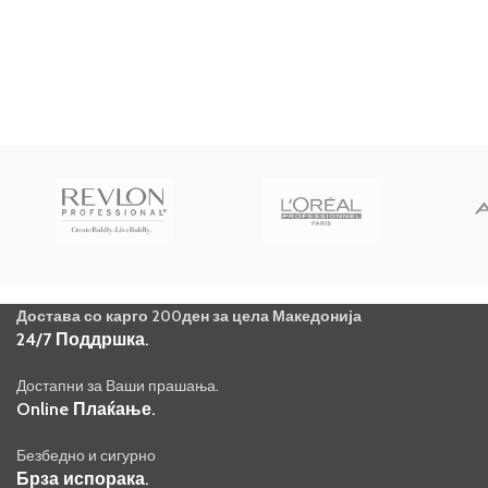
Достава со карго 200ден за цела Македонија
24/7 Поддршка.
Достапни за Ваши прашања.
Online Плаќање.
Безбедно и сигурно
Брза испорака.