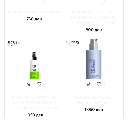
Alfaparf Twisted Curls 100ml
REVLON PRO YOU™ THE
TWISTER SCRUNCH CURL
730
ден
ACTIVATING GEL 350ml
900
ден
REVLON PRO YOU™ THE
Revlon Style Masters
TWISTER WAVES BEACH
Fanaticurls 150ml
STYLE ACTIVATOR 250ml
1.050
ден
1.050
ден