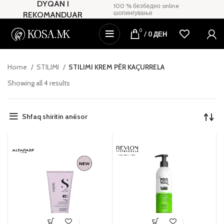
DYQAN I
100 % безбедно online
шопингување
REKOMANDUAR
0
/
0
ДЕН
Home
STILIMI
STILIMI KREM PËR KAÇURRELA
Showing all 4 results
Shfaq shiritin anësor