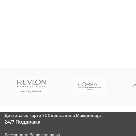
Достава со карго 200ден за цела Македонија
24/7 Поддршка.
Достапни за Ваши прашања.