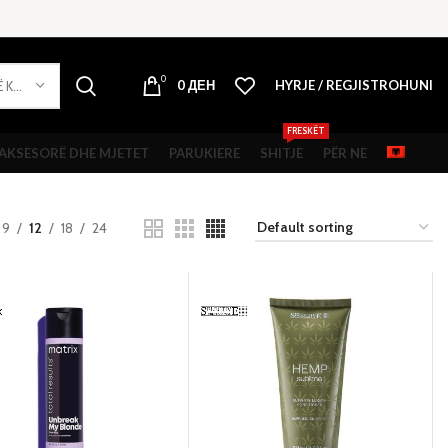
0
0
ДЕН
HYRJE / REGJISTROHUNI
PËRZGJIDHNI NJË KATEGORI
FRESKËT
AKSESORË DHE MJETET
PARUKIERE
SHITJE
PËR NE
9
12
18
24