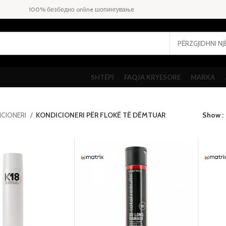
100% безбедно online шопингување
SHTËPI
FAQJA KRYESORE
MARKA
ICIONERI
KONDICIONERI PËR FLOKË TË DËMTUAR
Show