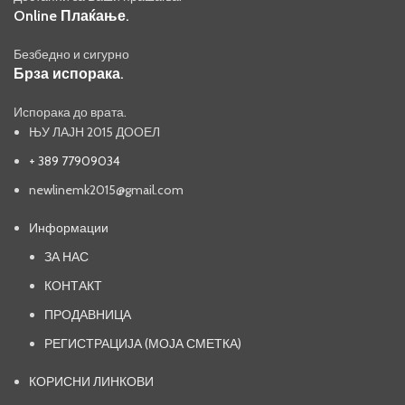
Online Плаќање.
Безбедно и сигурно
Брза испорака.
Испорака до врата.
ЊУ ЛАЈН 2015 ДООЕЛ
+ 389 77909034
newlinemk2015@gmail.com
Информации
ЗА НАС
КОНТАКТ
ПРОДАВНИЦА
РЕГИСТРАЦИЈА (МОЈА СМЕТКА)
КОРИСНИ ЛИНКОВИ