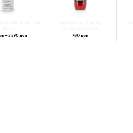
Molecular Repair Hair
Matrix So Long Damage
Ma
Mask
Conditioner 300ml
ен
–
5.590
ден
780
ден