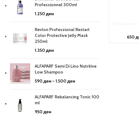
Professionnel 300ml
1.250
ден
K18 Leave-In 
Revlon Professional Restart
Color Protective Jelly Mask
650
д
250ml
1.350
ден
ALFAPARF Semi Di Lino Nutritive
Low Shampoo
590
ден
–
1.500
ден
ALFAPARF Rebalancing Tonic 100
ml
950
ден