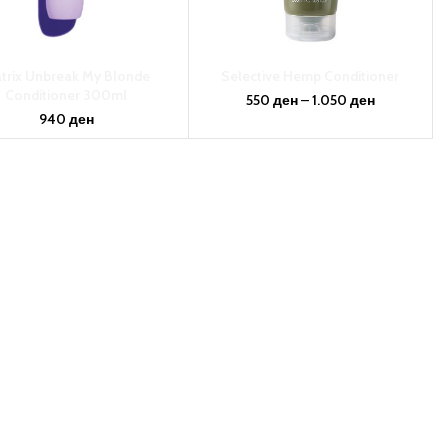
trix Unbreak My Blonde
Selective Hemp Conditioner
Conditioner 300ml
550
ден
–
1.050
ден
940
ден