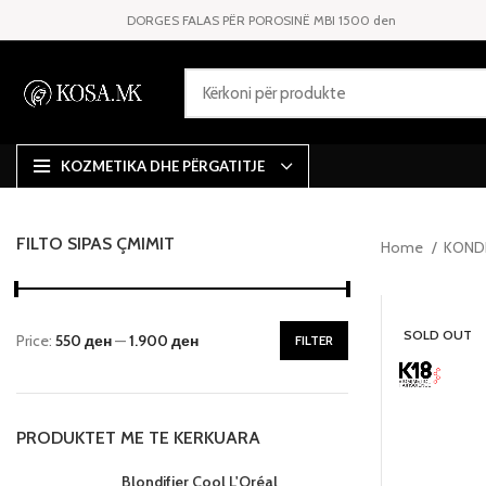
DORGES FALAS PËR POROSINË MBI 1500 den
KOZMETIKA DHE PËRGATITJE
FILTO SIPAS ÇMIMIT
Home
KOND
SOLD OUT
Price:
550 ден
—
1.900 ден
FILTER
PRODUKTET ME TE KERKUARA
Blondifier Cool L'Oréal