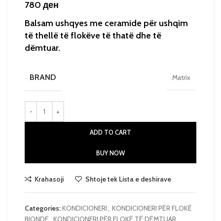
780
ден
Balsam ushqyes me ceramide për ushqim
të thellë të flokëve të thatë dhe të
dëmtuar.
BRAND
Matrix
ADD TO CART
BUY NOW
Krahasoji
Shtoje tek Lista e deshirave
Categories:
KONDICIONERI
,
KONDICIONERI PËR FLOKË
BIONDE
,
KONDICIONERI PËR FLOKË TË DËMTUAR
,