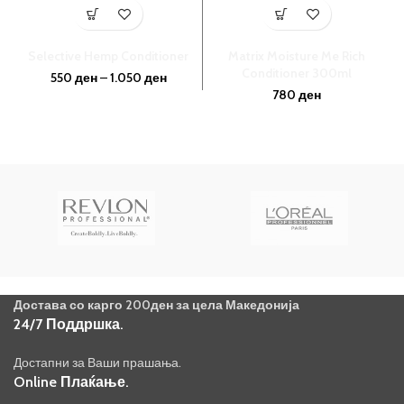
Selective Hemp Conditioner
Matrix Moisture Me Rich
Conditioner 300ml
550
ден
–
1.050
ден
780
ден
Достава со карго 200ден за цела Македонија
24/7 Поддршка.
Достапни за Ваши прашања.
Online Плаќање.