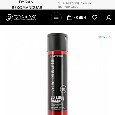
DYQAN I
100 % безбедно online
шопингување
REKOMANDUAR
0
/
0
ДЕН