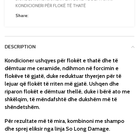
KONDICIONERI PËR FLOKË TË THATË
Share:
DESCRIPTION
Kondicioner ushqyes për flokët e thatë dhe të
dëmtuar me ceramide, ndihmon në forcimin e
flokëve të gjatë, duke reduktuar thyerjen për të
lejuar që flokët të rriten më gjatë. Ushqen dhe
riparon flokët e dëmtuar thellë, duke i bërë ato me
shkëlqim, të mëndafshtë dhe dukshëm më të
shëndetshëm.
Për rezultate më të mira, kombinoni me shampo
dhe sprej eliksir nga linja So Long Damage.