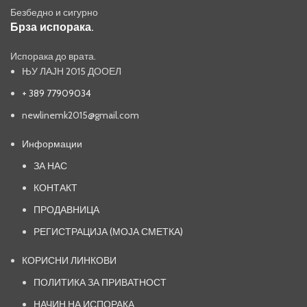
Безбедно и сигурно
Брза испорака.
Испорака до врата.
ЊУ ЛАЈН 2015 ДООЕЛ
+ 389 77909034
newlinemk2015@gmail.com
Информации
ЗА НАС
КОНТАКТ
ПРОДАВНИЦА
РЕГИСТРАЦИЈА (МОЈА СМЕТКА)
КОРИСНИ ЛИНКОВИ
ПОЛИТИКА ЗА ПРИВАТНОСТ
НАЧИН НА ИСПОРАКА