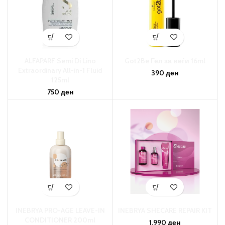
ALFAPARF Semi Di Lino
Got2Be Гел за веѓи 16ml
Extraordinary All-in-1 Fluid
390
ден
125ml
750
ден
INEBRYA PRO-AGE LEAVE-IN
INEBRYA SHECARE REPAIR KIT
CONDITIONER 200ml
1.990
ден