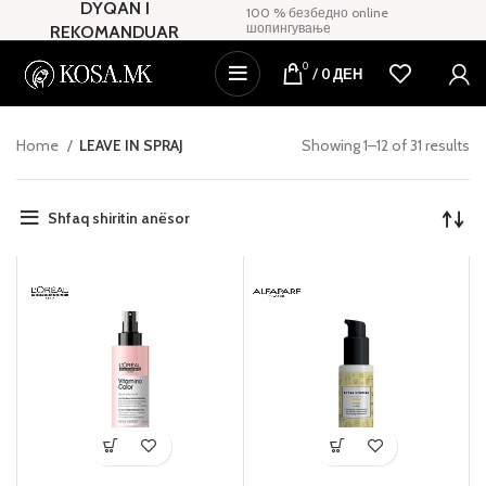
DYQAN I
100 % безбедно online
шопингување
REKOMANDUAR
0
/
0
ДЕН
Home
LEAVE IN SPRAJ
Showing 1–12 of 31 results
Shfaq shiritin anësor