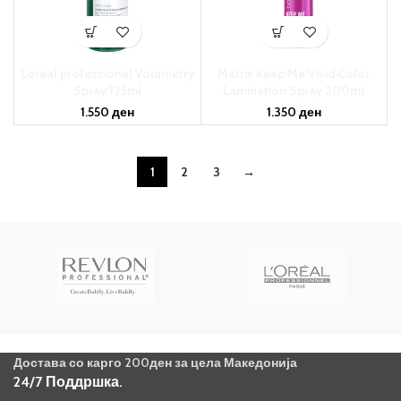
Loreal professional Volumetry
Matrix Keep Me Vivid Color
Spray 125ml
Lamination Spray 200ml
1.550
ден
1.350
ден
1
2
3
→
Достава со карго 200ден за цела Македонија
24/7 Поддршка.