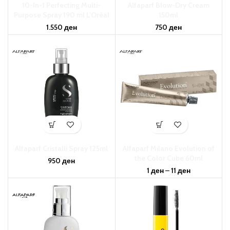
10-In-1 Perfecting Multi-
Alfaparf Blow-Dry Cream
Purpose Spray 190 ml L’Oréal
150ml
1.550
ден
750
ден
Alfaparf Cristalli Spray 125ml
Alfaparf Milano Evolution of
the Color Cube 60ml
950
ден
1
ден
–
11
ден