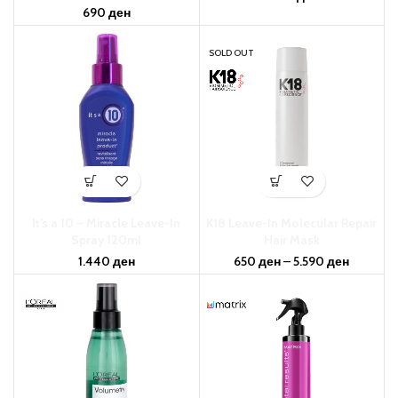
690
ден
SOLD OUT
It’s a 10 – Miracle Leave-In
K18 Leave-In Molecular Repair
Spray 120ml
Hair Mask
1.440
ден
650
ден
–
5.590
ден