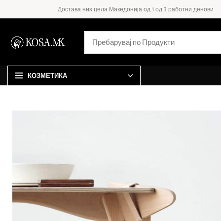
Достава низ цела Македонија од 1 од 3 работни денови
КОЗМЕТИКА