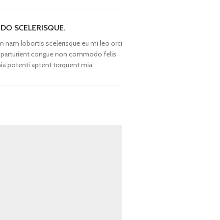
O SCELERISQUE.
m nam lobortis scelerisque eu mi leo orci
a parturient congue non commodo felis
inia potenti aptent torquent mia.