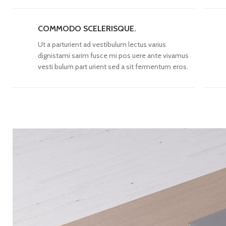
COMMODO SCELERISQUE.
Ut a parturient ad vestibulum lectus varius
dignistami sarim fusce mi pos uere ante vivamus
vesti bulum part urient sed a sit fermentum eros.