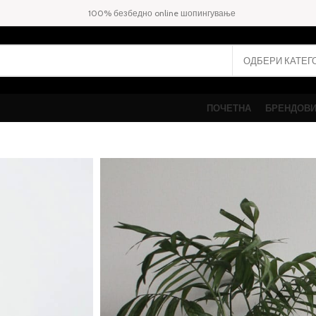
100% безбедно online шопингување
ПОЧЕТНА
БРЕНДОВ