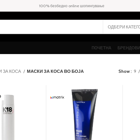
100% безбедно online шопингување
ПОЧЕТНА
БРЕНДОВ
И ЗА КОСА
МАСКИ ЗА КОСА ВО БОЈА
Show
9
О