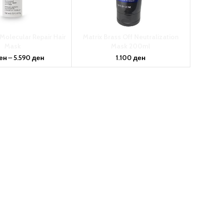
Molecular Repair Hair
Matrix Brass Off Neutralization
Mask
Mask 200ml
ен
–
5.590
ден
1.100
ден