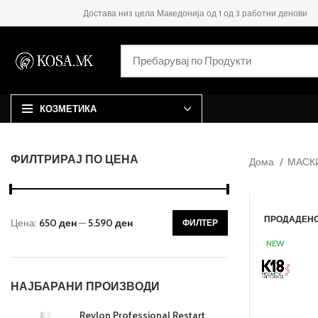
Достава низ цела Македонија од 1 од 3 работни денови
КОЗМЕТИКА
ФИЛТРИРАЈ ПО ЦЕНА
Дома
МАСК
ПРОДАДЕН
Цена:
650 ден
—
5.590 ден
ФИЛТЕР
NEW
НАЈБАРАНИ ПРОИЗВОДИ
Revlon Professional Restart