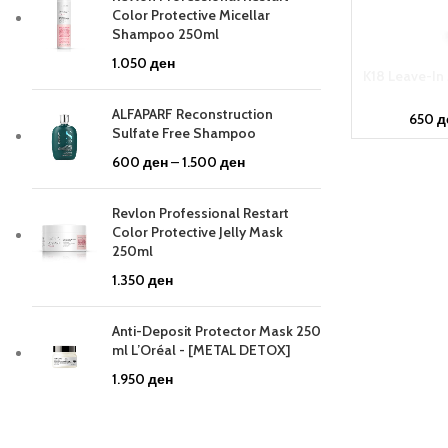
Color Protective Micellar
Shampoo 250ml
1.050
ден
K18 Leave-In 
ALFAPARF Reconstruction
650
д
Sulfate Free Shampoo
600
ден
–
1.500
ден
Revlon Professional Restart
Color Protective Jelly Mask
250ml
1.350
ден
Anti-Deposit Protector Mask 250
ml L’Oréal - [METAL DETOX]
1.950
ден