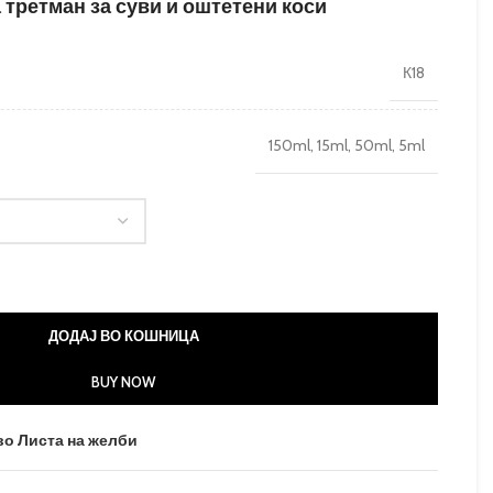
третман за суви и оштетени коси
К18
150ml, 15ml, 50ml, 5ml
ДОДАЈ ВО КОШНИЦА
BUY NOW
во Листа на желби