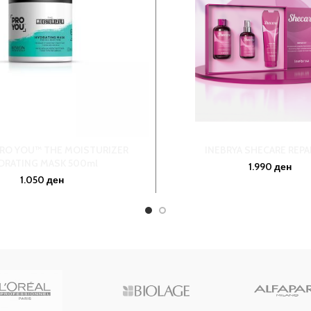
RO YOU™ THE MOISTURIZER
INEBRYA SHECARE REPAI
DRATING MASK 500ml
1.990
ден
1.050
ден