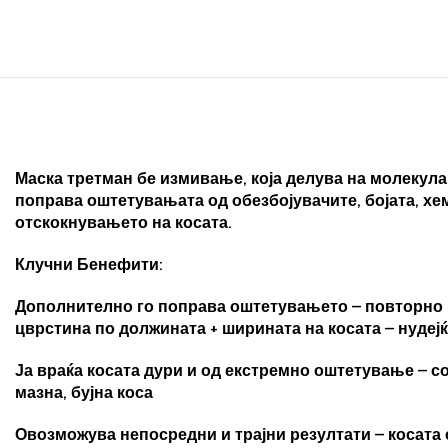
Маска третман бе измивање, која делува на молекула
поправа оштетувањата од обезбојувачите, бојата, хем
отскокнувањето на косата.
Клучни Бенефити:
Дополнително го поправа оштетувањето – повторно ги
цврстина по должината + ширината на косата – нудеј
Ја враќа косата дури и од екстремно оштетување – со
мазна, бујна коса
Овозможува непосредни и трајни резултати – косата