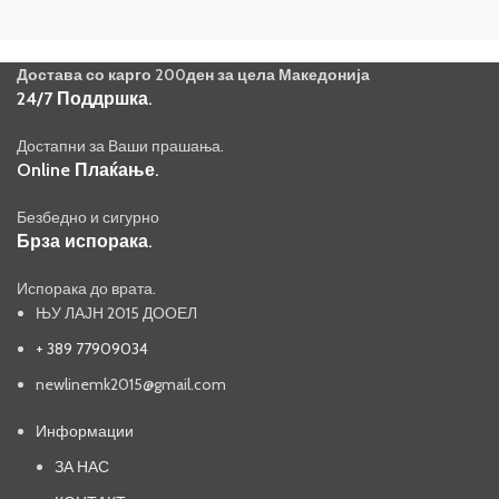
Достава со карго 200ден за цела Македонија
24/7 Поддршка.
Достапни за Ваши прашања.
Online Плаќање.
Безбедно и сигурно
Брза испорака.
Испорака до врата.
ЊУ ЛАЈН 2015 ДООЕЛ
+ 389 77909034
newlinemk2015@gmail.com
Информации
ЗА НАС