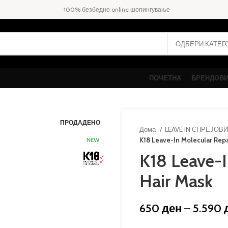
100% безбедно online шопингување
ПОЧЕТНА
БРЕНДОВ
ПРОДАДЕНО
Дома
LEAVE IN СПРЕЈОВ
NEW
K18 Leave-In Molecular Repa
K18 Leave-I
Hair Mask
650
ден
–
5.590