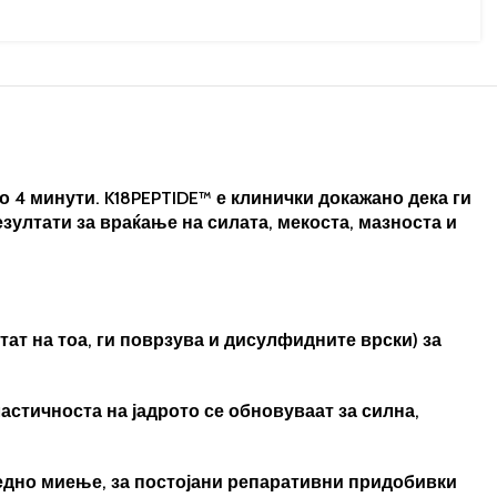
 4 минути. K18PEPTIDE™ е клинички докажано дека ги
зултати за враќање на силата, мекоста, мазноста и
ат на тоа, ги поврзува и дисулфидните врски) за
ластичноста на јадрото се обновуваат за силна,
ледно миење, за постојани репаративни придобивки