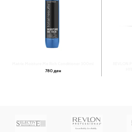
Matrix Moisture Me Rich Conditioner 300ml
REVLON P
HY
780
ден