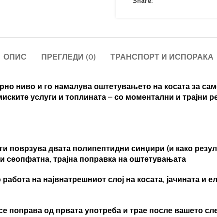
Share:
ОПИС
ПРЕГЛЕДИ (0)
ТРАНСПОРТ И ИСПОРАКА
рно ниво и го намалува оштетувањето на косата за само
иските услуги и топлината – со моментални и трајни ре
 поврзува двата полипептидни синџири (и како резулт
ќи сеопфатна, трајна поправка на оштетувањата
 работа на највнатрешниот слој на косата, јачината и е
 се поправа од првата употреба и трае после вашето с