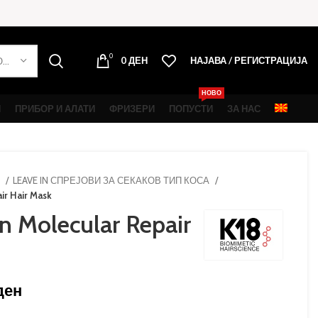
0
0
ДЕН
НАЈАВА / РЕГИСТРАЦИЈА
ОДБЕРИ КАТЕГОРИЈА
НОВО
И
ПРИБОР И АЛАТИ
ФРИЗЕРИ
ПОПУСТИ
ЗА НАС
И
LEAVE IN СПРЕЈОВИ ЗА СЕКАКОВ ТИП КОСА
ir Hair Mask
n Molecular Repair
ден