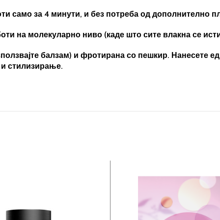
ти само за 4 минути, и без потреба од дополнително 
боти на молекуларно ниво (каде што сите влакна се исти
зползвајте балзам) и фротирана со пешкир. Нанесете е
 и стилизирање.