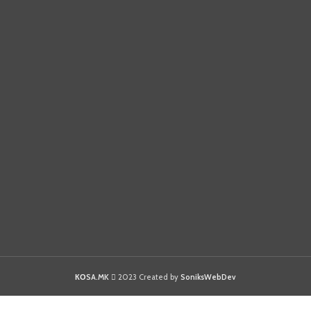
КОSA.MK
2023 Created by
SoniksWebDev