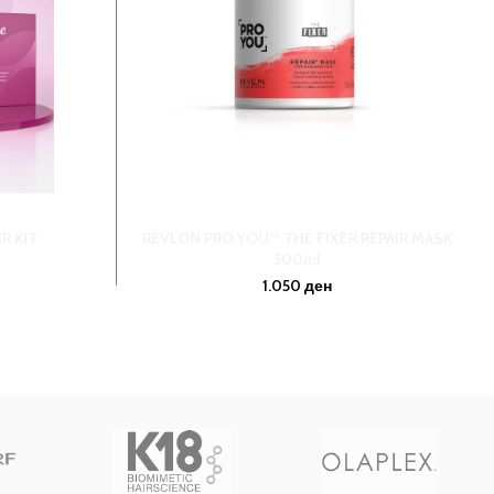
R KIT
REVLON PRO YOU™ THE FIXER REPAIR MASK
500ml
1.050
ден