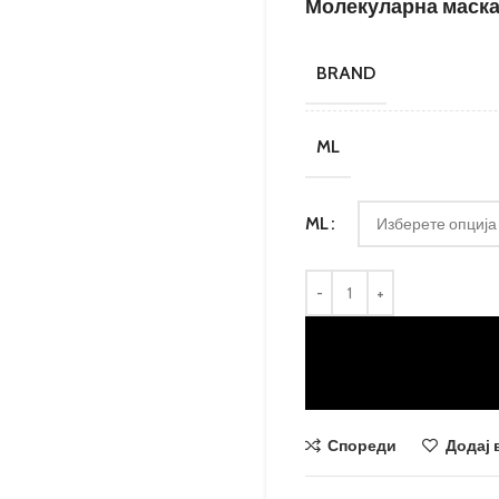
Молекуларна маска 
BRAND
ML
ML
Спореди
Додај 