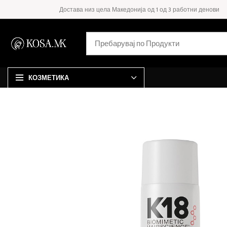
Достава низ цела Македонија од 1 од 3 работни денови
КОЗМЕТИКА