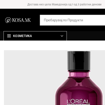
Достава низ цела Македонија од 1 од 3 работни денови
КОЗМЕТИКА