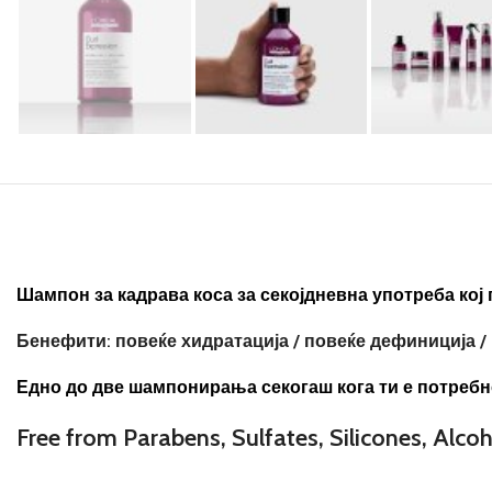
Шампон за кадрава коса за секојдневна употреба кој
Бенефити: повеќе хидратација / повеќе дефиниција /
Едно до две шампонирања секогаш кога ти е потребно. 
Free from Parabens, Sulfates, Silicones, Alco