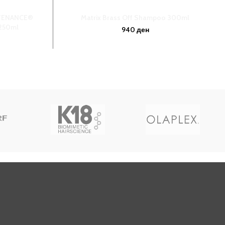
NTENANCE®
Matrix Brass Off Shampoo 300ml
250ml
940
ден