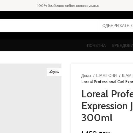
100% безбедно online шопингување
ПОЧЕТНА
БРЕНДОВ
Дома
ШАМПОНИ
ШАМП
Loreal Professional Curl Ex
Loreal Profe
Expression 
300ml