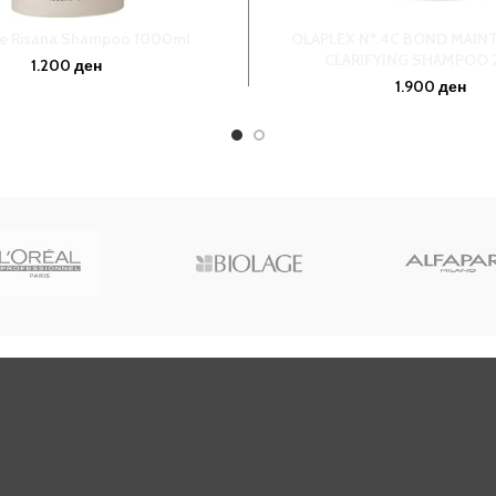
ve Risana Shampoo 1000ml
OLAPLEX Nº.4C BOND MAI
CLARIFYING SHAMPOO 
1.200
ден
1.900
ден