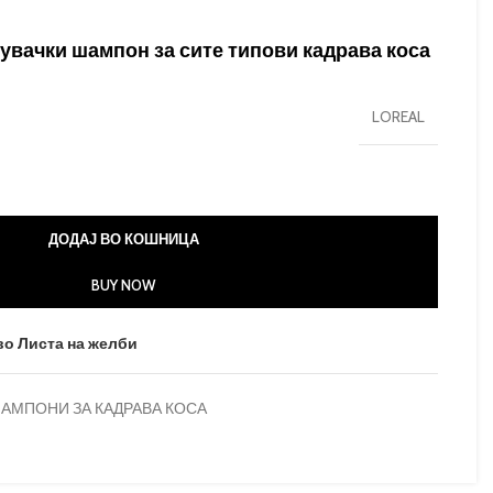
стувачки шампон за сите типови кадрава коса
LOREAL
ДОДАЈ ВО КОШНИЦА
BUY NOW
во Листа на желби
АМПОНИ ЗА КАДРАВА КОСА