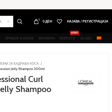
0
0
ДЕН
НАЈАВА / РЕГИСТРАЦИЈА
ОДБЕРИ КАТЕГОРИЈА
НОВО
И
ПРИБОР И АЛАТИ
ФРИЗЕРИ
ПОПУСТИ
ЗА НАС
ОНИ ЗА КАДРАВА КОСА
pression Jelly Shampoo 300ml
ssional Curl
Jelly Shampoo