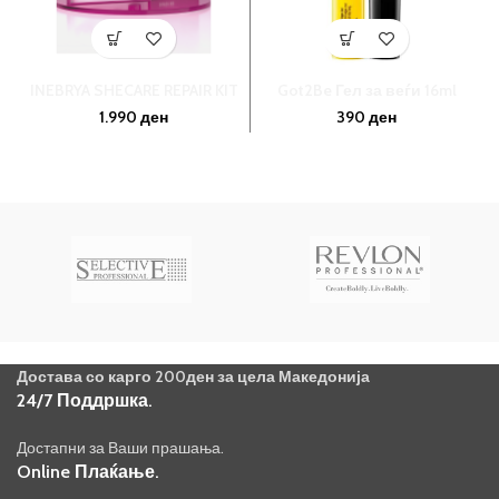
INEBRYA SHECARE REPAIR KIT
Got2Be Гел за веѓи 16ml
1.990
ден
390
ден
Достава со карго 200ден за цела Македонија
24/7 Поддршка.
Достапни за Ваши прашања.
Online Плаќање.