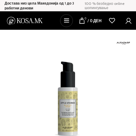
Достава низ цела Македонија од 1 до 3
100 % безбедно online
шопингување
работни денови
0
/
0
ДЕН