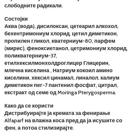
слободните радикали.
Состојки
Аква (вода), дисилоксан, цетеарил алкохол,
бехентримониум хлорид, цетил диметикон,
пропилен гликол, кватерниум-80, парфем
(мирис), феноксиетанол, цетримониум хлорид,
поликватерниум-37,
етилхексилмонхолдроглицер Глицерин,
млечна киселина , Натриум кокоил амино
киселини, хексил цинамал, линалол, калиум
диметикон пег-7 пантенил фосфат, цитрал,
екстракт од семе од Moringa Pterygosperma.
Како да се користи
Дистрибуирајте ја кремата за фенирање
Alfaparf на влажна коса пред да ја исушите со
фен, а потоа стилизирајте.