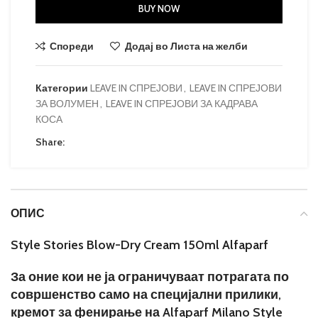
BUY NOW
Спореди
Додај во Листа на желби
Категории
LEAVE IN СПРЕЈОВИ
,
LEAVE IN СПРЕЈОВИ
ЗА ВОЛУМЕН
,
LEAVE IN СПРЕЈОВИ ЗА КАДРАВА
КОСА
Share:
ОПИС
Style Stories Blow-Dry Cream 150ml Alfaparf
За оние кои не ја ограничуваат потрагата по
совршенство само на специјални прилики,
кремот за фенирање на Alfaparf Milano Style