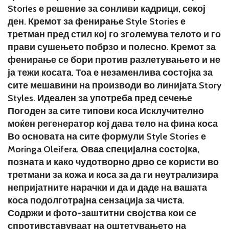
Stories е решение за сонливи кадрици, секој
ден. Кремот за фенирање Style Stories е
третман пред стил кој го зголемува телото и го
прави сушењето побрзо и полесно. Кремот за
фенирање се бори против разлетувањето и не
ја тежи косата. Тоа е незаменлива состојка за
сите мешавини на производи во линијата Story
Styles. Идеален за употреба пред сечење
Погоден за сите типови коса Исклучително
моќен регенератор кој дава тело на фина коса
Во основата на сите формули Style Stories е
Moringa Oleifera. Оваа специјална состојка,
позната и како чудотворно дрво се користи во
третмани за кожа и коса за да ги неутрализира
непријатните нарачки и да и даде на вашата
коса подолготрајна сензација за чиста.
Содржи и фото-заштитни својства кои се
спротивставуваат на оштетувањето на