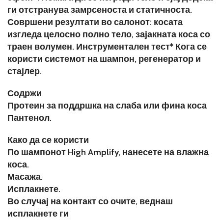
ги отстранува замрсеноста и статичноста.
Совршени резултати во салонот: косата
изгледа целосно полно тело, зајакната коса со
траен волумен. Инструментален тест* Кога се
користи системот на шампон, регенератор и
стајлер.
Содржи
Протеин за поддршка на слаба или фина коса
Пантенол.
Како да се користи
По шампонот High Amplify, нанесете на влажна
коса.
Масажа.
Исплакнете.
Во случај на контакт со очите, веднаш
исплакнете ги