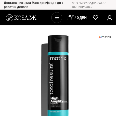
Достава низ цела Македонија од 1 до 3
100 % безбедно online
шопингување
работни денови
0
/
0
ДЕН