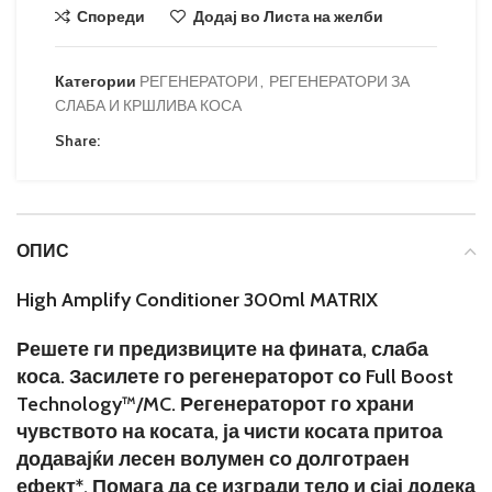
Спореди
Додај во Листа на желби
Категории
РЕГЕНЕРАТОРИ
,
РЕГЕНЕРАТОРИ ЗА
СЛАБА И КРШЛИВА КОСА
Share:
ОПИС
High Amplify Conditioner 300ml MATRIX
Решете ги предизвиците на фината, слаба
коса. Засилете го регенераторот со Full Boost
Technology™/MC. Регенераторот го храни
чувството на косата, ја чисти косата притоа
додавајќи лесен волумен со долготраен
ефект*. Помага да се изгради тело и сјај додека