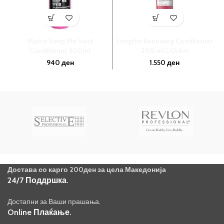
Matrix Keep Me Vivid
Lengths Renewing Conditioner
M
Conditioner 300ml
200 ml L’Oréal
940
ден
1.550
ден
Достава со карго 200ден за цела Македонија
24/7 Поддршка.
Достапни за Ваши прашања.
Online Плаќање.